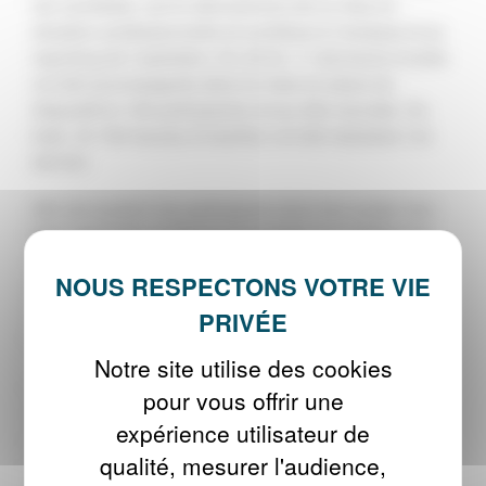
les candidats, suit le déroulement de la mise en
situation professionnelle et contribue à l’analyse et au
reporting de l’opération. En 2018, 11 donneurs d’ordre
ont été accompagnés dans la mise en place du
dispositif et 169 participants ont pu être recrutés. Au
total, 33 709 heures d’insertion ont été réalisées l’an
dernier.
Afin de soutenir les participants dans leur projet, leur
faire reprendre confiance et accéder aux métiers qui
recrutent, un certain nombre d’actions d’initiations et
de découvertes de métiers ainsi que des actions de
développement des compétences ont été organisées.
En 2018, 68 participants ont pris part à 64 actions.
Notre site utilise des cookies
L’équipe du PLIE des Graves s’est également
pour vous offrir une
mobilisée dans le renforcement de partenariats avec
expérience utilisateur de
les acteurs économiques locaux, les acteurs de
qualité, mesurer l'audience,
l’insertion sociale, Pôle Emploi, la Région Nouvelle-