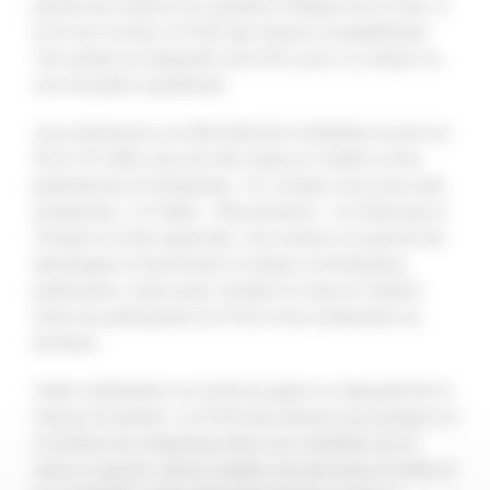
personnes issues d’un quartier Politique de la Ville. À
la fin de l’année, le PLIE des Graves comptabilisait
194 sorties du dispositif, dont 50% pour un emploi ou
une formation qualifiante.
Les employeurs ont été fortement mobilisés encore en
2018. En effet, plus de 300 mises en relation entre
participants et entreprises, 191 rendez-vous avec des
entreprises, 10 Cafés « Recrutement » et 4 Bourses à
l’Emploi ont été organisés. Ces actions ont permis de
développer et dynamiser le réseau d’entreprises
partenaires, mais aussi, faciliter la mise en relation
entre les participants du PLIE et les entreprises du
territoire.
Cette mobilisation se renforce grâce au dispositif de la
clause d’insertion. Le PLIE des Graves accompagne et
conseille les entreprises dans les modalités de sa
mise en œuvre, met en relation les donneurs d’ordre et