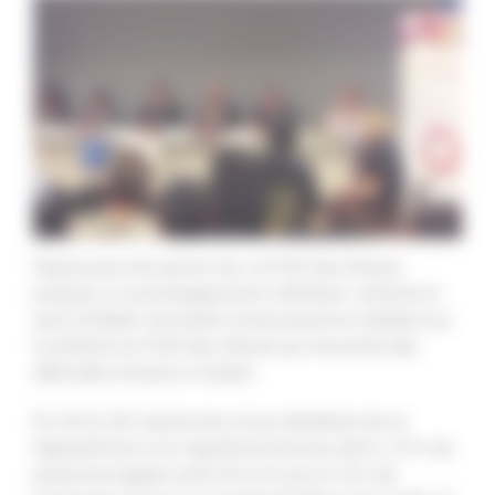
Depuis plus de quinze ans, le PLIE des Graves
propose un accompagnement individuel, renforcé et
sans limitation de durée à toute personne résidant sur
le territoire du PLIE des Graves qui rencontre des
difficultés d’accès à l’emploi.
En 2018, 507 personnes ont pu bénéficier de ce
dispositif dont une majorité de femmes (62%), 57% de
personnes âgées entre 25 et 44 ans et 16% de