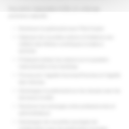
Pour 2019, l’association A.DE.L.E. a fixé ses
prochains objectifs :
Renforcer le partenariat avec Pôle Emploi
Déployer de nouvelles actions d’initiations aux
métiers des filières numériques et aides à
domicile
Professionnaliser les acteurs sur la question
interculturelle et du handicap
Promouvoir l’égalité Hommes/Femmes et l’égalité
des chances
Développer le partenariat sur les clauses avec les
donneurs d’ordre
Renforcer les échanges entre professionnels et
administrateurs
Développer de nouvelles synergies de
collaboration avec les partenaires et projets