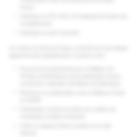
locaux
Participer au PIC (Plan d’Investissement dans les
Compétences)
Participer au plan Pauvreté
Au niveau du Service Emploi, la feuille de route dresse
également des objectifs pour l’année à venir :
Poursuivre le partenariat avec la Maison de
l’Emploi de Bordeaux et les partenaires locaux
concernant l’opération Bordeaux Euratlantique
Renforcer la collaboration avec la Mission locale
et l’APSB
Développer l’accès du public aux métiers du
numérique et aides à domicile
Créer un espace offres d’emploi sur le site
internet