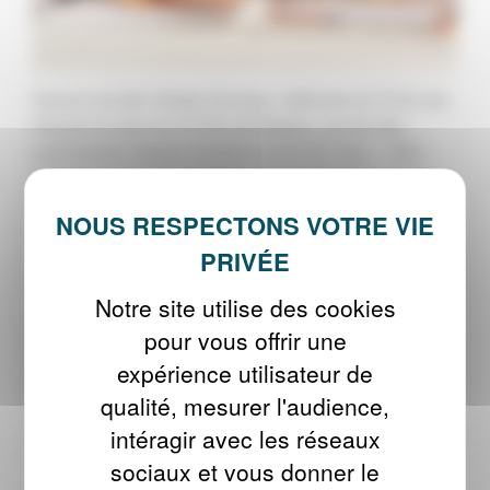
Depuis cet été, Narjès Dimassi, référente du PLIE des
Graves au sein du CCAS de Bègles, convie des
participants chaque troisième jeudi de mois. «
Mon
objectif à travers ces ateliers semi-collectifs est que
chacun, à son niveau et selon ses problématiques,
puisse repartir avec un apprentissage et une réflexion
supplémentaire sur des sujets transverses
», explique-
t-elle.
Notre site utilise des cookies
Formée à la ADVP, (Activation du Développement
pour vous offrir une
Vocationnel et Personnel), son travail démarre à partir
expérience utilisateur de
des personnes, de leurs envies, leurs motivations et
qualité, mesurer l'audience,
leurs ressources : «
Les participants qui viennent
intéragir avec les réseaux
peuvent être aussi bien en début qu’en fin de parcours.
Le fait de mélanger les profils est un point fort car cela
sociaux et vous donner le
permet de connaître ceux qui démarrent leur